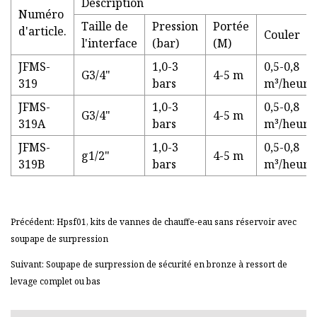
Description
Numéro
Taille de
Pression
Portée
d'article.
Couler
l'interface
(bar)
(M)
JFMS-
1,0-3
0,5-0,8
G3/4"
4-5 m
319
bars
m³/heure
JFMS-
1,0-3
0,5-0,8
G3/4"
4-5 m
319A
bars
m³/heure
JFMS-
1,0-3
0,5-0,8
g1/2"
4-5 m
319B
bars
m³/heure
Précédent: Hpsf01, kits de vannes de chauffe-eau sans réservoir avec
soupape de surpression
Suivant: Soupape de surpression de sécurité en bronze à ressort de
levage complet ou bas