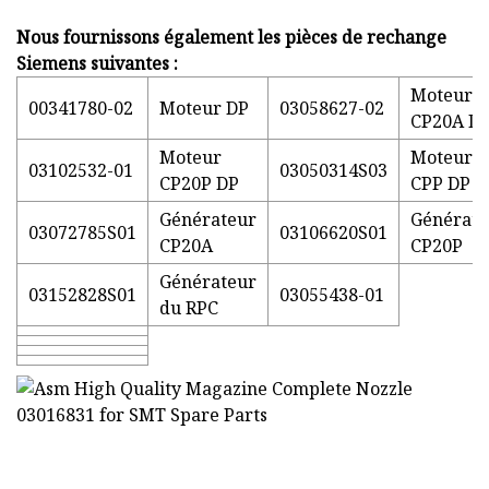
Nous fournissons également les pièces de rechange
Siemens suivantes :
Moteur
00341780-02
Moteur DP
03058627-02
CP20A D
Moteur
Moteur
03102532-01
03050314S03
CP20P DP
CPP DP
Générateur
Générate
03072785S01
03106620S01
CP20A
CP20P
Générateur
03152828S01
03055438-01
du RPC