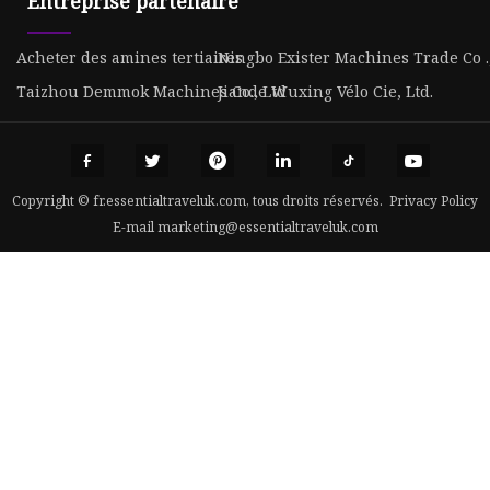
Entreprise partenaire
Acheter des amines tertiaires
Ningbo Exister Machines Trade Co .,
Taizhou Demmok Machines Co., Ltd
Jiande Wuxing Vélo Cie, Ltd.
Copyright © fr.essentialtraveluk.com, tous droits réservés.
Privacy Policy
E-mail
marketing@essentialtraveluk.com